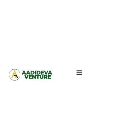
Contact Us