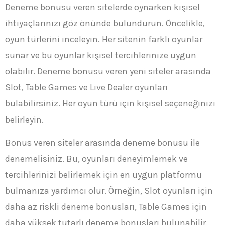
Deneme bonusu veren sitelerde oynarken kişisel
ihtiyaçlarınızı göz önünde bulundurun. Öncelikle,
oyun türlerini inceleyin. Her sitenin farklı oyunlar
sunar ve bu oyunlar kişisel tercihlerinize uygun
olabilir. Deneme bonusu veren yeni siteler arasında
Slot, Table Games ve Live Dealer oyunları
bulabilirsiniz. Her oyun türü için kişisel seçeneğinizi
belirleyin.
Bonus veren siteler arasında deneme bonusu ile
denemelisiniz. Bu, oyunları deneyimlemek ve
tercihlerinizi belirlemek için en uygun platformu
bulmanıza yardımcı olur. Örneğin, Slot oyunları için
daha az riskli deneme bonusları, Table Games için
daha yüksek tutarlı deneme bonusları bulunabilir.