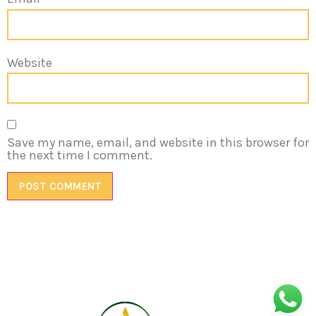
Website
Save my name, email, and website in this browser for
the next time I comment.