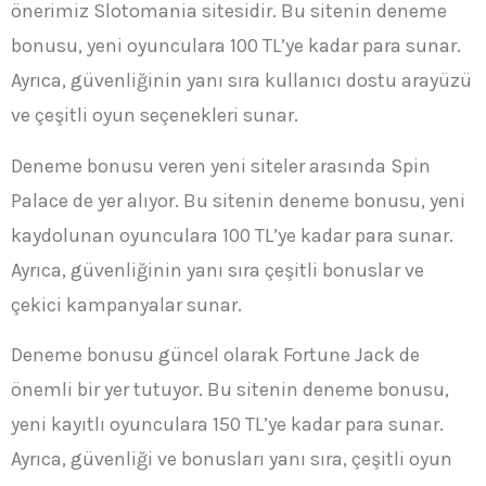
önerimiz Slotomania sitesidir. Bu sitenin deneme
bonusu, yeni oyunculara 100 TL’ye kadar para sunar.
Ayrıca, güvenliğinin yanı sıra kullanıcı dostu arayüzü
ve çeşitli oyun seçenekleri sunar.
Deneme bonusu veren yeni siteler arasında Spin
Palace de yer alıyor. Bu sitenin deneme bonusu, yeni
kaydolunan oyunculara 100 TL’ye kadar para sunar.
Ayrıca, güvenliğinin yanı sıra çeşitli bonuslar ve
çekici kampanyalar sunar.
Deneme bonusu güncel olarak Fortune Jack de
önemli bir yer tutuyor. Bu sitenin deneme bonusu,
yeni kayıtlı oyunculara 150 TL’ye kadar para sunar.
Ayrıca, güvenliği ve bonusları yanı sıra, çeşitli oyun