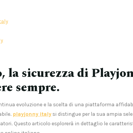
taly
ly
o, la sicurezza di Playjon
ere sempre.
ntinua evoluzione e la scelta di una piattaforma affidab
abile.
playjonny italy
si distingue per la sua ampia selez
atori. Questo articolo esplorerà in dettaglio le caratte