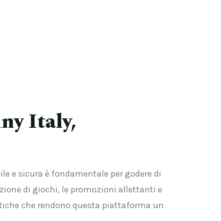
ny Italy,
ile e sicura è fondamentale per godere di
ione di giochi, le promozioni allettanti e
ristiche che rendono questa piattaforma un