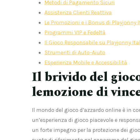
Metodi di Pagamento Sicuri
Assistenza Clienti Reattiva
Le Promozioni e i Bonus di Playjonny I
Programmi VIP e Fedeltà
Il Gioco Responsabile su Playjonny Ita
Strumenti di Auto-Aiuto
Esperienza Mobile e Accessibilità
Il brivido del gioc
lemozione di vinc
Il mondo del gioco d’azzardo online è in co
un’esperienza di gioco piacevole e respons
un forte impegno per la protezione dei gioc