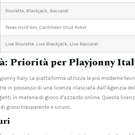
Roulette, Blackjack, Baccarat
Texas Hold’em, Caribbean Stud Poker
Live Roulette, Live Blackjack, Live Baccarat
à: Priorità per Playjonny Ital
yjonny Italy. La piattaforma utilizza le più moderne tecno
oltre in possesso di una licenza rilasciata dall’Agenzia 
enti in materia di gioco d’azzardo online. Questa licenza
di gioco trasparente e sicuro.
uri