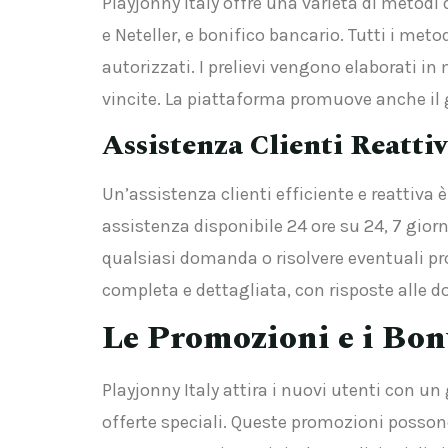
Playjonny Italy offre una varietà di metodi 
e Neteller, e bonifico bancario. Tutti i met
autorizzati. I prelievi vengono elaborati in
vincite. La piattaforma promuove anche il g
Assistenza Clienti Reatti
Un’assistenza clienti efficiente e reattiva è
assistenza disponibile 24 ore su 24, 7 giorn
qualsiasi domanda o risolvere eventuali pr
completa e dettagliata, con risposte alle 
Le Promozioni e i Bonu
Playjonny Italy attira i nuovi utenti con u
offerte speciali. Queste promozioni posson