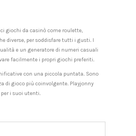
sici giochi da casinò come roulette,
iverse, per soddisfare tutti i gusti. I
 qualità e un generatore di numeri casuali
vare facilmente i propri giochi preferiti.
significative con una piccola puntata. Sono
za di gioco più coinvolgente. Playjonny
per i suoi utenti.