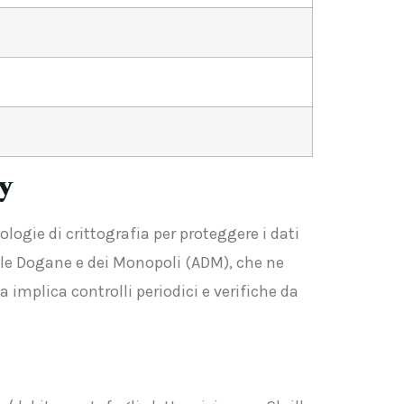
y
logie di crittografia per proteggere i dati
delle Dogane e dei Monopoli (ADM), che ne
 implica controlli periodici e verifiche da