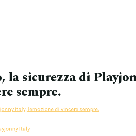
o, la sicurezza di Playjon
ere sempre.
ayjonny Italy, lemozione di vincere sempre.
layjonny Italy