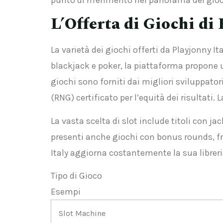
punto di riferimento nel panorama del gioc
L’Offerta di Giochi di 
La varietà dei giochi offerti da Playjonny I
blackjack e poker, la piattaforma propone 
giochi sono forniti dai migliori sviluppato
(RNG) certificato per l’equità dei risultati.
La vasta scelta di slot include titoli con j
presenti anche giochi con bonus rounds, fre
Italy aggiorna costantemente la sua libreria
Tipo di Gioco
Esempi
Slot Machine