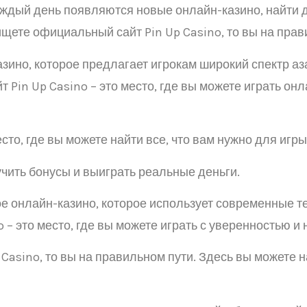
каждый день появляются новые онлайн-казино, найти
ищете официальный сайт Pin Up Casino, то вы на прав
азино, которое предлагает игрокам широкий спектр а
т Pin Up Casino – это место, где вы можете играть он
сто, где вы можете найти все, что вам нужно для игры
учить бонусы и выиграть реальные деньги.
ное онлайн-казино, которое использует современные 
 – это место, где вы можете играть с уверенностью и
asino, то вы на правильном пути. Здесь вы можете на