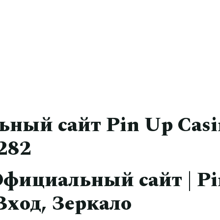
ный сайт Pin Up Casi
282
фициальный сайт | Pi
Вход, Зеркало