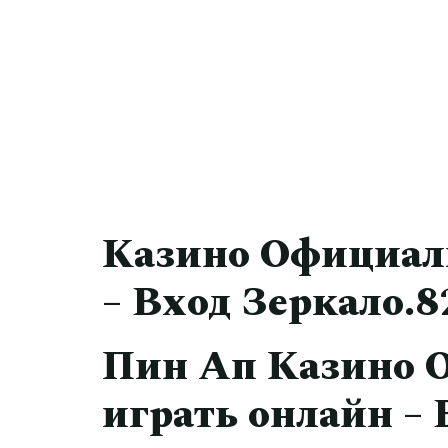
Казино Официаль
– Вход Зеркало.8
Пин Ап Казино О
играть онлайн – 