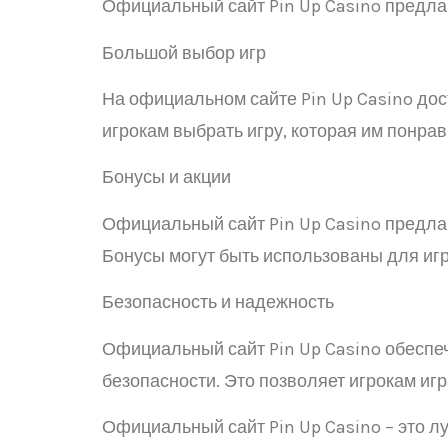
Официальный сайт Pin Up Casino предла
Большой выбор игр
На официальном сайте Pin Up Casino дост
игрокам выбрать игру, которая им понрав
Бонусы и акции
Официальный сайт Pin Up Casino предлаг
Бонусы могут быть использованы для и
Безопасность и надежность
Официальный сайт Pin Up Casino обеспе
безопасности. Это позволяет игрокам игр
Официальный сайт Pin Up Casino – это л