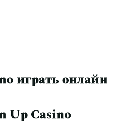
no играть онлайн
n Up Casino