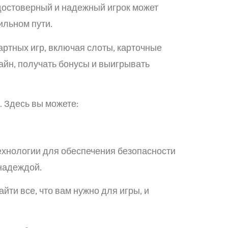
 достоверный и надежный игрок может
ильном пути.
зартных игр, включая слоты, карточные
лайн, получать бонусы и выигрывать
. Здесь вы можете:
технологии для обеспечения безопасности
 надеждой.
йти все, что вам нужно для игры, и