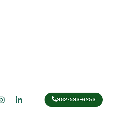
962-593-6253