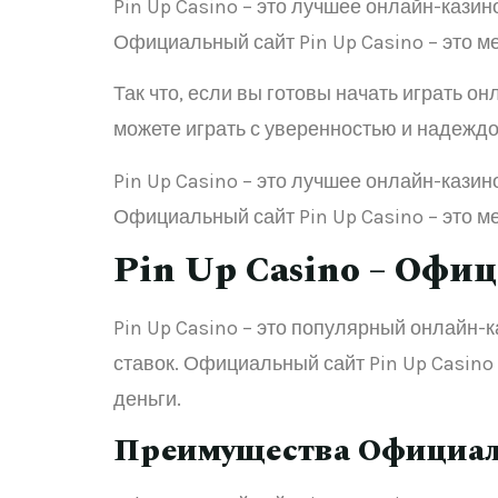
Pin Up Casino – это лучшее онлайн-казин
Официальный сайт Pin Up Casino – это ме
Так что, если вы готовы начать играть он
можете играть с уверенностью и надеждо
Pin Up Casino – это лучшее онлайн-казин
Официальный сайт Pin Up Casino – это ме
Pin Up Casino – Офи
Pin Up Casino – это популярный онлайн-
ставок. Официальный сайт Pin Up Casino
деньги.
Преимущества Официаль