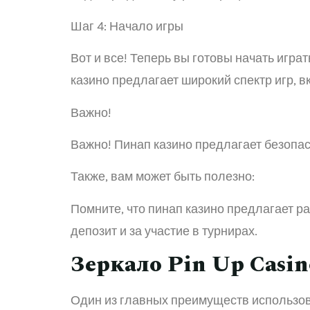
Шаг 4: Начало игры
Вот и все! Теперь вы готовы начать играт
казино предлагает широкий спектр игр, в
Важно!
Важно! Пинап казино предлагает безопас
Также, вам может быть полезно:
Помните, что пинап казино предлагает ра
депозит и за участие в турнирах.
Зеркало Pin Up Casin
Один из главных преимуществ использова