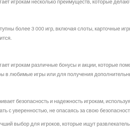
гает игрокам несколько преимуществ, которые делаю
упны более 3 000 игр, включая слоты, карточные игры
ится.
ает игрокам различные бонусы и акции, которые помо
гры в любимые игры или для получения дополнитель
чивает безопасность и надежность игрокам, использу
ать с уверенностью, не опасаясь за свою безопасност
учший выбор для игроков, которые ищут развлекатель