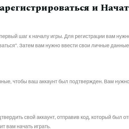
Зарегистрироваться и Нача
о первый шаг к началу игры. Для регистрации вам нуж
оваться”. Затем вам нужно ввести свои личные данны
ные, чтобы ваш аккаунт был подтвержден. Вам нужно 
твердить свой аккаунт, отправив код, который был о
т вам начать играть.