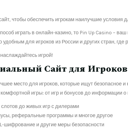
сайт, чтобы обеспечить игрокам наилучшие условия д
особ играть в онлайн-казино, то Pin Up Casino – ваш
го удобным для игроков из России и других стран, гд
и наслаждайтесь игрой!
циальный Сайт для Игроков
учшее место для игроков, которые ищут безопасное и 
я комфортной игры: от игр и бонусов до информации 
 слотов до живых игр с дилерами
нусы, реферальные программы и многое другое
SL-шифрование и другие меры безопасности