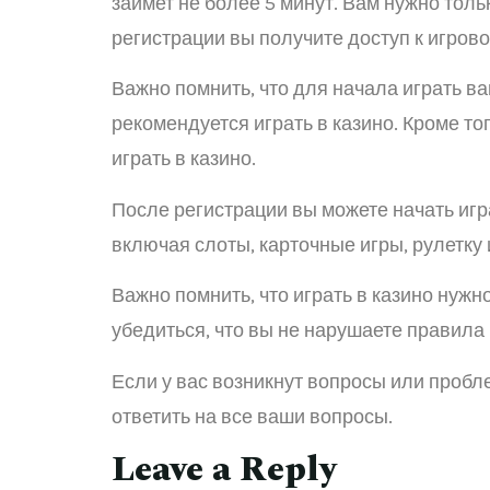
займет не более 5 минут. Вам нужно тол
регистрации вы получите доступ к игрово
Важно помнить, что для начала играть ва
рекомендуется играть в казино. Кроме т
играть в казино.
После регистрации вы можете начать игр
включая слоты, карточные игры, рулетку 
Важно помнить, что играть в казино нужн
убедиться, что вы не нарушаете правила 
Если у вас возникнут вопросы или пробл
ответить на все ваши вопросы.
Leave a Reply