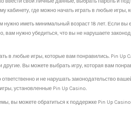
ько ввести свои личные данные, выбрать пароль и по
му кабинету, где можно начать играть в любые игры,
м нужно иметь минимальный возраст 18 лет. Если вы е
ого, вам нужно убедиться, что вы не нарушаете зако
ать в любые игры, которые вам понравились. Pin Up C
и другие. Вы можете выбрать игру, которая вам понрав
о ответственно и не нарушать законодательство вашей
игры, установленные Pin Up Casino.
емы, вы можете обратиться к поддержке Pin Up Casino