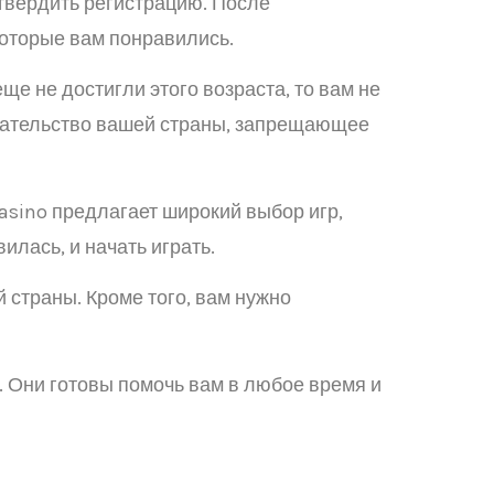
дтвердить регистрацию. После
 которые вам понравились.
ще не достигли этого возраста, то вам не
нодательство вашей страны, запрещающее
asino предлагает широкий выбор игр,
илась, и начать играть.
 страны. Кроме того, вам нужно
. Они готовы помочь вам в любое время и