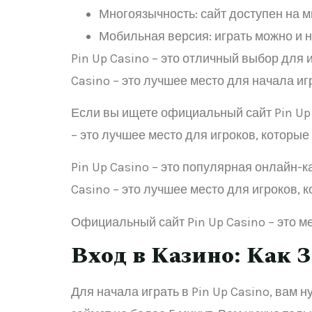
Многоязычность: сайт доступен на м
Мобильная версия: играть можно и 
Pin Up Casino – это отличный выбор для
Casino – это лучшее место для начала иг
Если вы ищете официальный сайт Pin Up C
– это лучшее место для игроков, которые
Pin Up Casino – это популярная онлайн-к
Casino – это лучшее место для игроков, 
Официальный сайт Pin Up Casino – это ме
Вход в Казино: Как 
Для начала играть в Pin Up Casino, вам 