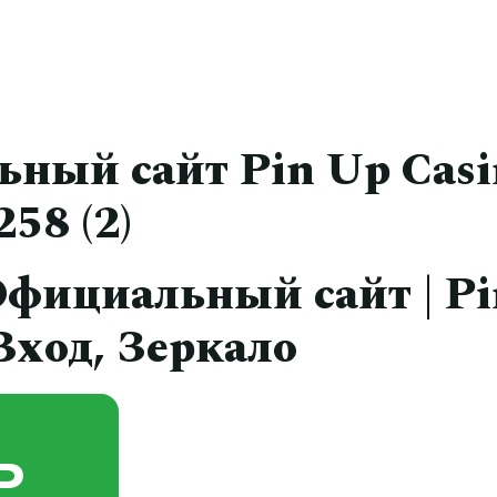
ный сайт Pin Up Casi
58 (2)
фициальный сайт | Pi
Вход, Зеркало
Ь