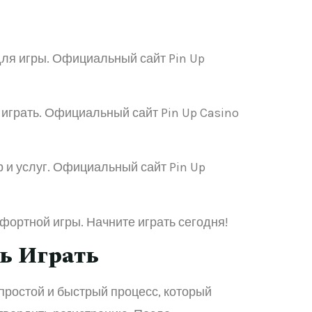
для игры. Официальный сайт Pin Up
 играть. Официальный сайт Pin Up Casino
р и услуг. Официальный сайт Pin Up
мфортной игры. Начните играть сегодня!
ть Играть
 простой и быстрый процесс, который