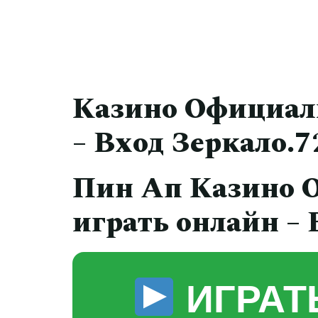
Казино Официаль
– Вход Зеркало.72
Пин Ап Казино О
играть онлайн – 
ИГРАТ