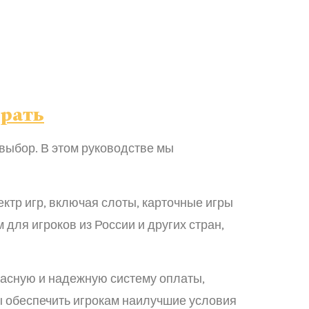
грать
 выбор. В этом руководстве мы
ктр игр, включая слоты, карточные игры
 для игроков из России и других стран,
пасную и надежную систему оплаты,
бы обеспечить игрокам наилучшие условия