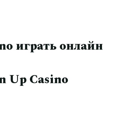
no играть онлайн
n Up Casino