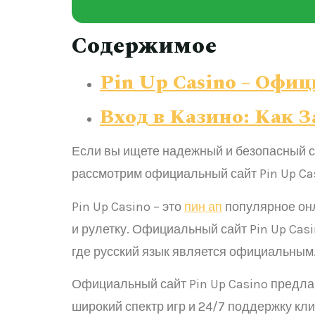
Содержимое
Pin Up Casino – Офи
Вход в Казино: Как 
Если вы ищете надежный и безопасный спо
рассмотрим официальный сайт Pin Up Cas
Pin Up Casino – это
пин ап
популярное онл
и рулетку. Официальный сайт Pin Up Casi
где русский язык является официальным
Официальный сайт Pin Up Casino предла
широкий спектр игр и 24/7 поддержку кл