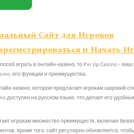
циальный Сайт для Игроков
Зарегистрироваться и Начать И
соб играть в онлайн-казино, то Pin Up Casino – ваш
ino, его функции и преимущества.
айн-казино, которое предлагает игрокам широкий спе
no доступен на русском языке, что делает его удобным
.
гает игрокам множество преимуществ, включая безо
иентов. Кроме того, сайт регулярно обновляется, что