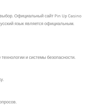
 выбор. Официальный сайт Pin Up Casino
е русский язык является официальным.
е технологии и системы безопасности.
у.
опросов.