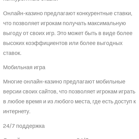
Онлайн-казино предлагают конкурентные ставки,
что позволяет игрокам получать максимальную
выгоду от своих игр. Это может быть в виде более
высоких коэффициентов или более выгодных
ставок.
Мобильная игра
Многие онлайн-казино предлагают мобильные
версии своих сайтов, что позволяет игрокам играть
в любое время и из любого места, где есть доступ к
интернету.
24/7 поддержка