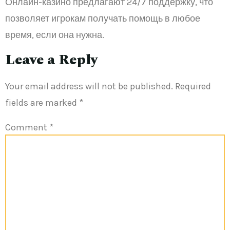
Онлайн-казино предлагают 24/7 поддержку, что
позволяет игрокам получать помощь в любое
время, если она нужна.
Leave a Reply
Your email address will not be published.
Required
fields are marked
*
Comment
*