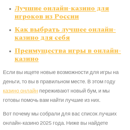
Лучшие онлайн-казино для
игроков из России
Как выбрать лучшее онлайн-
казино для себя
Преимущества игры в онлайн-
казино
Если вы ищете новые возможности для игры на
деньги, то вы в правильном месте. В этом году
казино онлайн
переживают новый бум, и мы
готовы помочь вам найти лучшие из них.
Вот почему мы собрали для вас список лучших
онлайн-казино 2025 года. Ниже вы найдете