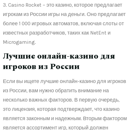
3. Casino Rocket – это казино, которое предлагает
игрокам из России игры на деньги. Оно предлагает
более 1 000 игровых автоматов, включая слоты от
известных разработчиков, таких как NetEnt и
Microgaming.
Лучшие онлайн-казино для
игроков из России
Если вы ищете лучшие онлайн-казино для игроков
из России, вам нужно обратить внимание на
несколько важных факторов. В первую очередь,
это лицензия, которая подтверждает, что казино
является законным и надежным. Вторым фактором
является ассортимент игр, который должен