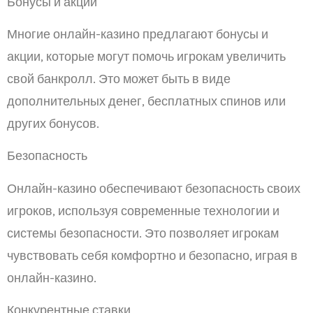
Бонусы и акции
Многие онлайн-казино предлагают бонусы и
акции, которые могут помочь игрокам увеличить
свой банкролл. Это может быть в виде
дополнительных денег, бесплатных спинов или
других бонусов.
Безопасность
Онлайн-казино обеспечивают безопасность своих
игроков, используя современные технологии и
системы безопасности. Это позволяет игрокам
чувствовать себя комфортно и безопасно, играя в
онлайн-казино.
Конкурентные ставки