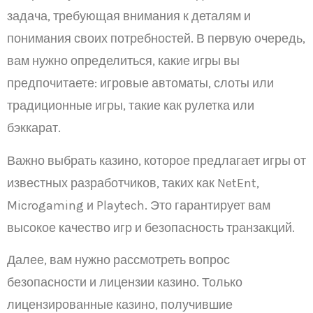
задача, требующая внимания к деталям и
понимания своих потребностей. В первую очередь,
вам нужно определиться, какие игры вы
предпочитаете: игровые автоматы, слоты или
традиционные игры, такие как рулетка или
бэккарат.
Важно выбрать казино, которое предлагает игры от
известных разработчиков, таких как NetEnt,
Microgaming и Playtech. Это гарантирует вам
высокое качество игр и безопасность транзакций.
Далее, вам нужно рассмотреть вопрос
безопасности и лицензии казино. Только
лицензированные казино, получившие