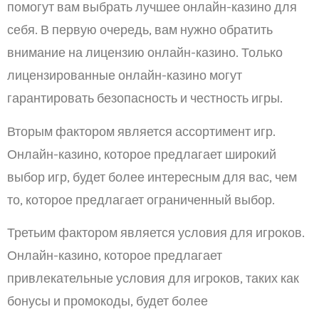
помогут вам выбрать лучшее онлайн-казино для
себя. В первую очередь, вам нужно обратить
внимание на лицензию онлайн-казино. Только
лицензированные онлайн-казино могут
гарантировать безопасность и честность игры.
Вторым фактором является ассортимент игр.
Онлайн-казино, которое предлагает широкий
выбор игр, будет более интересным для вас, чем
то, которое предлагает ограниченный выбор.
Третьим фактором является условия для игроков.
Онлайн-казино, которое предлагает
привлекательные условия для игроков, таких как
бонусы и промокоды, будет более