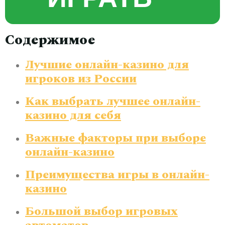
Содержимое
Лучшие онлайн-казино для
игроков из России
Как выбрать лучшее онлайн-
казино для себя
Важные факторы при выборе
онлайн-казино
Преимущества игры в онлайн-
казино
Большой выбор игровых