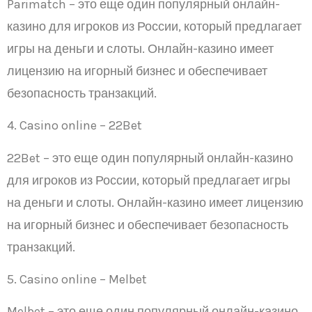
Parimatch – это еще один популярный онлайн-
казино для игроков из России, который предлагает
игры на деньги и слоты. Онлайн-казино имеет
лицензию на игорный бизнес и обеспечивает
безопасность транзакций.
4. Casino online – 22Bet
22Bet – это еще один популярный онлайн-казино
для игроков из России, который предлагает игры
на деньги и слоты. Онлайн-казино имеет лицензию
на игорный бизнес и обеспечивает безопасность
транзакций.
5. Casino online – Melbet
Melbet – это еще один популярный онлайн-казино