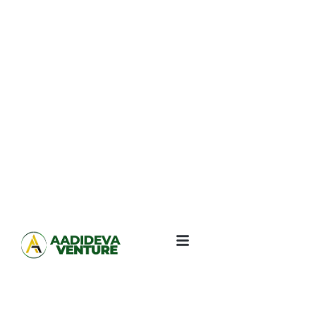
Contact Us