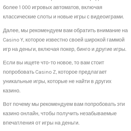
более 1 000 игровых автоматов, включая
классические слоты и новые игры с видеоиграми.
Далее, мы рекомендуем вам обратить внимание на
Casino Y, которое известно своей широкой гаммой
игр на деньги, включая покер, бинго и другие игры.
Если вы ищете что-то новое, то вам стоит
попробовать Casino Z, которое предлагает
уникальные игры, которые не найти в других
казино.
Вот почему мы рекомендуем вам попробовать эти
казино онлайн, чтобы получить незабываемые
впечатления от игры на деньги.