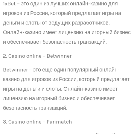
1xBet – это один из лучших онлайн-казино для
игроков из России, который предлагает игры на
деньги и слоты от ведущих разработчиков.
Онлайн-казино имеет лицензию на игорный бизнес
и обеспечивает безопасность транзакций.
2. Casino online – Betwinner
Betwinner – это еще один популярный онлайн-
казино для игроков из России, который предлагает
игры на деньги и слоты. Онлайн-казино имеет
лицензию на игорный бизнес и обеспечивает
безопасность транзакций.
3. Casino online – Parimatch