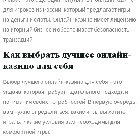
для игроков из России, который предлагает игры
на деньги и слоты. Онлайн-казино имеет лицензию
на игорный бизнес и обеспечивает безопасность
транзакций.
Как выбрать лучшее онлайн-
казино для себя
Выбор лучшего онлайн-казино для себя – это
задача, которая требует тщательного подхода и
понимания своих потребностей. В первую очередь,
вам нужно определиться, какие игры вы хотите
играть, и какие условия вам необходимы для
комфортной игры.