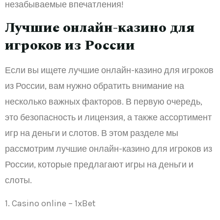
незабываемые впечатления!
Лучшие онлайн-казино для
игроков из России
Если вы ищете лучшие онлайн-казино для игроков
из России, вам нужно обратить внимание на
несколько важных факторов. В первую очередь,
это безопасность и лицензия, а также ассортимент
игр на деньги и слотов. В этом разделе мы
рассмотрим лучшие онлайн-казино для игроков из
России, которые предлагают игры на деньги и
слоты.
1. Casino online – 1xBet