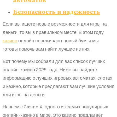
автоматов
Безопасность и надежность
Если вы ищете новые возможности для игры на
деньги, то вы в правильном месте. В этом году
казино
онлайн переживают новый бум, и мы
готовы помочь вам найти лучшие из них.
Вот почему мы собрали для вас список лучших
онлайн-казино 2025 года. Ниже вы найдете
информацию о лучших игровых автоматах, слотах
и казино, которые предлагают вам лучшие условия
для игры на деньги.
Начнем с Casino X, одного из самых популярных
онлайн-казино в мире. Это казино предлагает