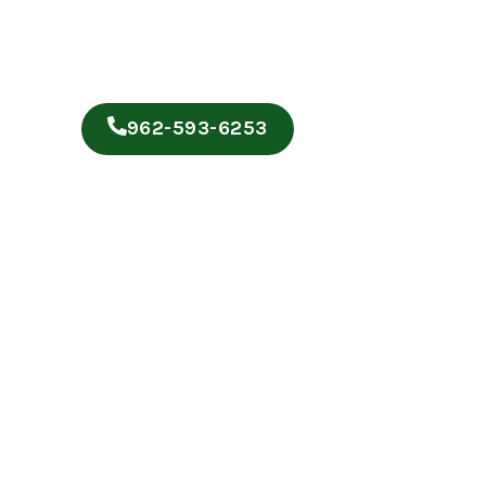
962-593-6253