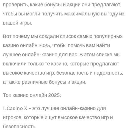
проверить, какие бонусы и акции они предлагают,
чтобы вы могли получить максимальную выгоду из
вашей игры.
Вот почему мы создали список самых популярных
казино онлайн 2025, чтобы помочь вам найти
лучшее онлайн-казино для вас. В этом списке мы
включили только те казино, которые предлагают
высокое качество игр, безопасность и надежность,
а также различные бонусы и акции.
Топ казино онлайн 2025:
1. Casino X – это лучшее онлайн-казино для
игроков, которые ищут высокое качество игр и
безопасность.