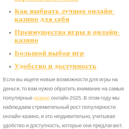
Как выбрать лучшее онлайн-
казино для себя
Преимущества игры в онлайн-
казино
Большой выбор игр
Удобство и доступность
Если вы ищете новые возможности для игры на
деньги, то вам нужно обратить внимание на самые
популярные
казино
онлайн 2025. В этом году мы
наблюдаем стремительный рост популярности
онлайн-казино, и это неудивительно, учитывая
удобство и доступность, которые они предлагают.