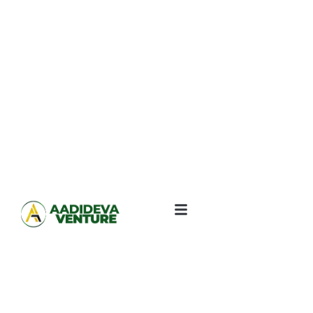
Contact Us