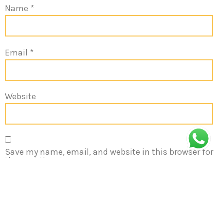
Name
*
Email
*
Website
Save my name, email, and website in this browser for
the next time I comment.