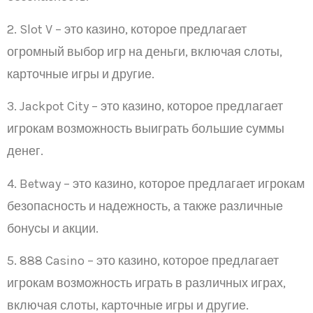
2. Slot V – это казино, которое предлагает
огромный выбор игр на деньги, включая слоты,
карточные игры и другие.
3. Jackpot City – это казино, которое предлагает
игрокам возможность выиграть большие суммы
денег.
4. Betway – это казино, которое предлагает игрокам
безопасность и надежность, а также различные
бонусы и акции.
5. 888 Casino – это казино, которое предлагает
игрокам возможность играть в различных играх,
включая слоты, карточные игры и другие.