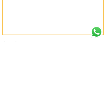
Name
*
Email
*
Website