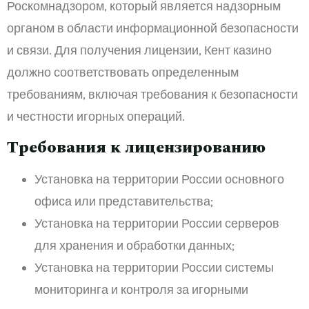
Роскомнадзором, который является надзорным
органом в области информационной безопасности
и связи. Для получения лицензии, Кент казино
должно соответствовать определенным
требованиям, включая требования к безопасности
и честности игорных операций.
Требования к лицензированию
Установка на территории России основного
офиса или представительства;
Установка на территории России серверов
для хранения и обработки данных;
Установка на территории России системы
мониторинга и контроля за игорными