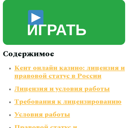
ИГРАТЬ
Содержимое
Кент онлайн казино: лицензия и
правовой статус в России
Лицензия и условия работы
Требования к лицензированию
Условия работы
Правовой статус и