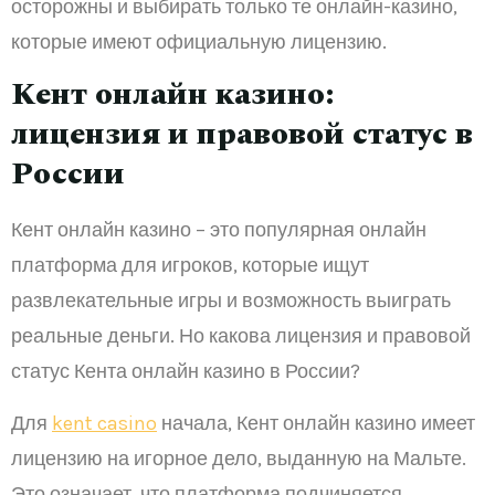
осторожны и выбирать только те онлайн-казино,
которые имеют официальную лицензию.
Кент онлайн казино:
лицензия и правовой статус в
России
Кент онлайн казино – это популярная онлайн
платформа для игроков, которые ищут
развлекательные игры и возможность выиграть
реальные деньги. Но какова лицензия и правовой
статус Кента онлайн казино в России?
Для
kent casino
начала, Кент онлайн казино имеет
лицензию на игорное дело, выданную на Мальте.
Это означает, что платформа подчиняется