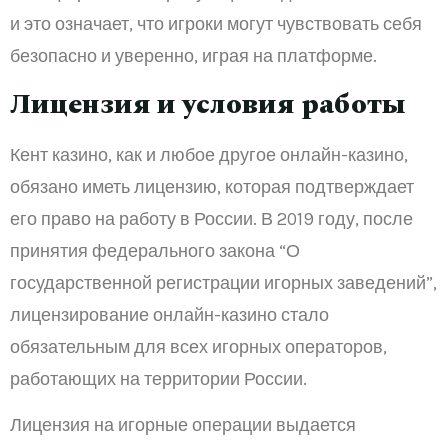
и это означает, что игроки могут чувствовать себя
безопасно и уверенно, играя на платформе.
Лицензия и условия работы
Кент казино, как и любое другое онлайн-казино,
обязано иметь лицензию, которая подтверждает
его право на работу в России. В 2019 году, после
принятия федерального закона “О
государственной регистрации игорных заведений”,
лицензирование онлайн-казино стало
обязательным для всех игорных операторов,
работающих на территории России.
Лицензия на игорные операции выдается