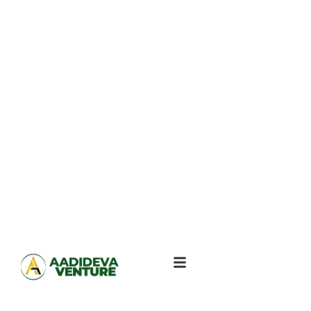
Contact Us