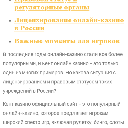
регуляторные органы
Лицензирование онлайн-казино
в России
Важные моменты для игроков
В последние годы онлайн-казино стали все более
популярными, и Кент онлайн казино – это только
один из многих примеров. Но какова ситуация с
лицензированием и правовым статусом таких
учреждений в России?
Кент казино официальный сайт – это популярный
онлайн-казино, которое предлагает игрокам
широкий спектр игр, включая рулетку, бинго, слоты