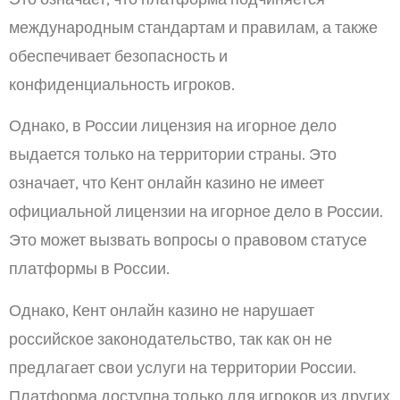
международным стандартам и правилам, а также
обеспечивает безопасность и
конфиденциальность игроков.
Однако, в России лицензия на игорное дело
выдается только на территории страны. Это
означает, что Кент онлайн казино не имеет
официальной лицензии на игорное дело в России.
Это может вызвать вопросы о правовом статусе
платформы в России.
Однако, Кент онлайн казино не нарушает
российское законодательство, так как он не
предлагает свои услуги на территории России.
Платформа доступна только для игроков из других