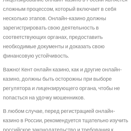
сложным процессом, который включает в себя
несколько этапов. Онлайн-казино должны
зарегистрировать свою деятельность в
соответствующих органах, предоставить
необходимые документы и доказать свою
финансовую устойчивость.
Важно! Кент онлайн казино, как и другие онлайн-
казино, должны быть осторожны при выборе
регулятора и лицензирующего органа, чтобы не
попасться на удочку мошенников.
В любом случае, перед регистрацией онлайн-
казино в России, рекомендуется тщательно изучить
российское законодательство и требования к