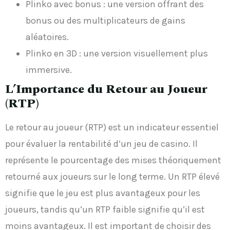
Plinko avec bonus : une version offrant des
bonus ou des multiplicateurs de gains
aléatoires.
Plinko en 3D : une version visuellement plus
immersive.
L’Importance du Retour au Joueur
(RTP)
Le retour au joueur (RTP) est un indicateur essentiel
pour évaluer la rentabilité d’un jeu de casino. Il
représente le pourcentage des mises théoriquement
retourné aux joueurs sur le long terme. Un RTP élevé
signifie que le jeu est plus avantageux pour les
joueurs, tandis qu’un RTP faible signifie qu’il est
moins avantageux. Il est important de choisir des