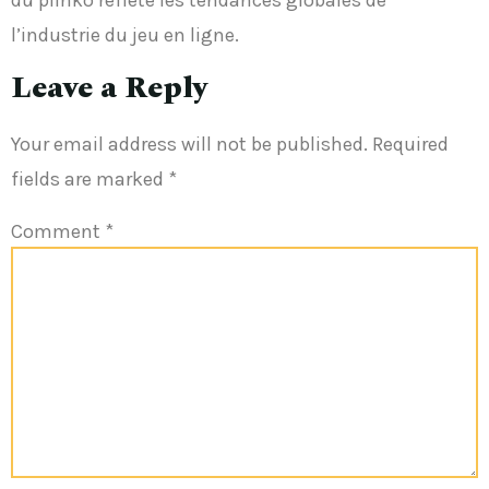
du plinko reflète les tendances globales de
l’industrie du jeu en ligne.
Leave a Reply
Your email address will not be published.
Required
fields are marked
*
Comment
*