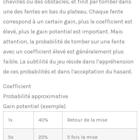
chevilles ou des obstacles, et finit par tomber dans
une des fentes en bas du plateau. Chaque fente
correspond à un certain gain, plus le coefficient est
élevé, plus le gain potentiel est important. Mais
attention, la probabilité de tomber sur une fente
avec un coefficient élevé est généralement plus
faible. La subtilité du jeu réside dans l’appréhension
de ces probabilités et dans l’acceptation du hasard.
Coefficient
Probabilité approximative
Gain potentiel (exemple)
1x
40%
Retour de la mise
5x
25%
5 fois la mise