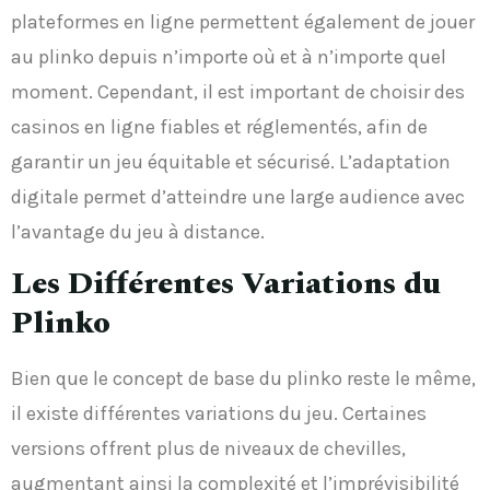
plateformes en ligne permettent également de jouer
au plinko depuis n’importe où et à n’importe quel
moment. Cependant, il est important de choisir des
casinos en ligne fiables et réglementés, afin de
garantir un jeu équitable et sécurisé. L’adaptation
digitale permet d’atteindre une large audience avec
l’avantage du jeu à distance.
Les Différentes Variations du
Plinko
Bien que le concept de base du plinko reste le même,
il existe différentes variations du jeu. Certaines
versions offrent plus de niveaux de chevilles,
augmentant ainsi la complexité et l’imprévisibilité