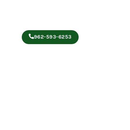
962-593-6253