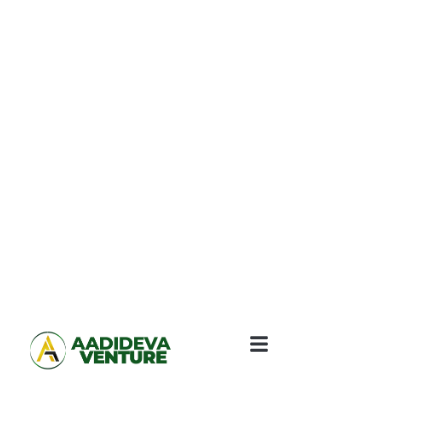
Contact Us