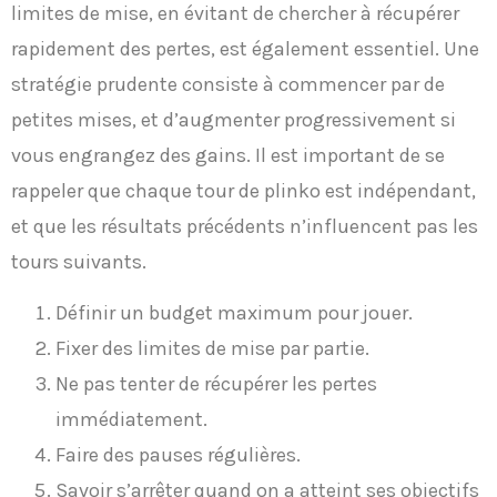
limites de mise, en évitant de chercher à récupérer
rapidement des pertes, est également essentiel. Une
stratégie prudente consiste à commencer par de
petites mises, et d’augmenter progressivement si
vous engrangez des gains. Il est important de se
rappeler que chaque tour de plinko est indépendant,
et que les résultats précédents n’influencent pas les
tours suivants.
Définir un budget maximum pour jouer.
Fixer des limites de mise par partie.
Ne pas tenter de récupérer les pertes
immédiatement.
Faire des pauses régulières.
Savoir s’arrêter quand on a atteint ses objectifs