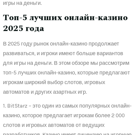
игры на деньги.
Топ-5 лучших онлайн-казино
2025 года
В 2025 году рынок онлайн-казино продолжает
развиваться, и игроки имеют больше вариантов
для игры на деньги. В этом обзоре мы рассмотрим
топ-5 лучших онлайн-казино, которые предлагают
игрокам широкий выбор слотов, игровых
автоматов и других азартных игр.
1. BitStarz – это один из самых популярных онлайн-
казино, которое предлагает игрокам более 2 000
слотов и игровых автоматов от ведущих
разработчиков. Казино имеет лицензию на игорную