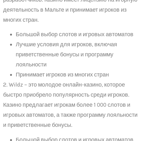
деятельность в Мальте и принимает игроков из
многих стран.
Большой выбор слотов и игровых автоматов
Лучшие условия для игроков, включая
приветственные бонусы и программу
лояльности
Принимает игроков из многих стран
2. Wildz – это молодое онлайн-казино, которое
быстро приобрело популярность среди игроков.
Казино предлагает игрокам более 1 000 слотов и
игровых автоматов, а также программу лояльности
и приветственные бонусы.
Большой выбор слотов и игровых автоматов