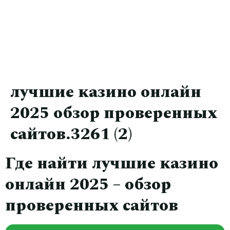
лучшие казино онлайн
2025 обзор проверенных
сайтов.3261 (2)
Где найти лучшие казино
онлайн 2025 – обзор
проверенных сайтов