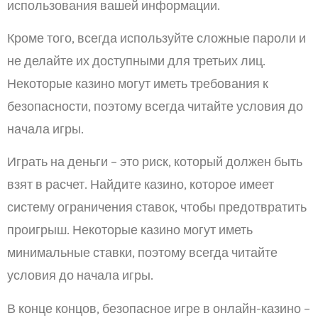
использования вашей информации.
Кроме того, всегда используйте сложные пароли и
не делайте их доступными для третьих лиц.
Некоторые казино могут иметь требования к
безопасности, поэтому всегда читайте условия до
начала игры.
Играть на деньги – это риск, который должен быть
взят в расчет. Найдите казино, которое имеет
систему ограничения ставок, чтобы предотвратить
проигрыш. Некоторые казино могут иметь
минимальные ставки, поэтому всегда читайте
условия до начала игры.
В конце концов, безопасное игре в онлайн-казино –