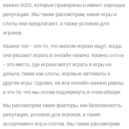
казино 2025, которые проверены и имеют хорошую
репутацию. Мы также рассмотрим, какие игры и
слоты они предлагают, а также условия для
игроков.
Казино топ – это то, что многие игроки ищут, когда
они решают играть в онлайн-казино. Казино online
– это место, где игроки могут играть в игры на
деньги, такие как слоты, игровые автоматы и
другие игры. Однако, не все онлайн-казино равны,
и это то, что мы хотим подчеркнуть в этом обзоре.
Мы рассмотрим такие факторы, как безопасность,
репутация, условия для игроков, а также
ассортимент игр и слотов. Мы также рассмотрим,