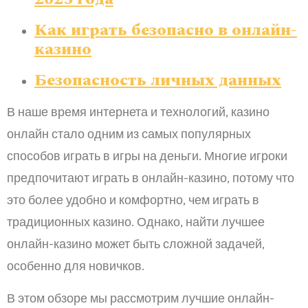
Как играть безопасно в онлайн-
казино
Безопасность личных данных
В наше время интернета и технологий, казино
онлайн стало одним из самых популярных
способов играть в игры на деньги. Многие игроки
предпочитают играть в онлайн-казино, потому что
это более удобно и комфортно, чем играть в
традиционных казино. Однако, найти лучшее
онлайн-казино может быть сложной задачей,
особенно для новичков.
В этом обзоре мы рассмотрим лучшие онлайн-