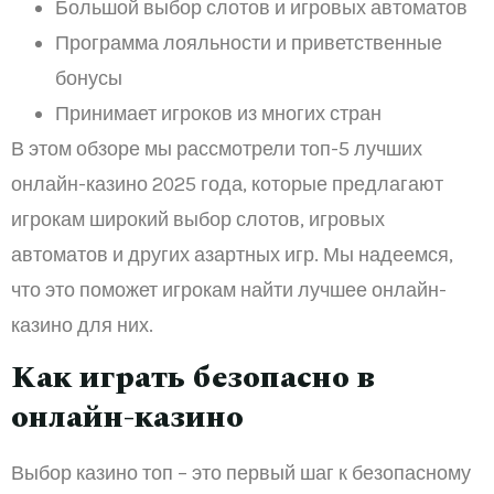
Большой выбор слотов и игровых автоматов
Программа лояльности и приветственные
бонусы
Принимает игроков из многих стран
В этом обзоре мы рассмотрели топ-5 лучших
онлайн-казино 2025 года, которые предлагают
игрокам широкий выбор слотов, игровых
автоматов и других азартных игр. Мы надеемся,
что это поможет игрокам найти лучшее онлайн-
казино для них.
Как играть безопасно в
онлайн-казино
Выбор казино топ – это первый шаг к безопасному