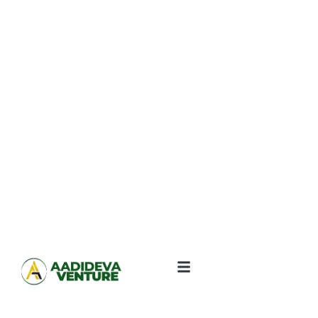
Contact Us