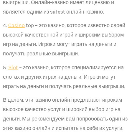
выигрыши. Онлайн-казино имеет лицензию и
является одним из safest онлайн-казино.
4.
Casino
top – это казино, которое известно своей
высокой качественной игрой и широким выбором
игр на деньги. Игроки могут играть на деньги и
получать реальные выигрыши.
5.
Slot
– это казино, которое специализируется на
слотах и других играх на деньги. Игроки могут
играть на деньги и получать реальные выигрыши.
В целом, эти казино онлайн предлагают игрокам
высокое качество услуг и широкий выбор игр на
деньги. Мы рекомендуем вам попробовать один из
этих казино онлайн и испытать на себе их услуги.