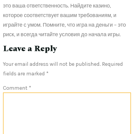
это ваша ответственность. Найдите казино,
которое соответствует вашим требованиям, и
играйте с умом. Помните, что игра на деньги – это
риск, и всегда читайте условия до начала игры.
Leave a Reply
Your email address will not be published.
Required
fields are marked
*
Comment
*