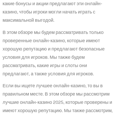
какие бонусы и акции предлагают эти онлайн-
казино, чтобы игроки могли начать играть с
максимальной выгодой.
В этом обзоре мы будем рассматривать только
проверенные онлайн-казино, которые имеют
хорошую репутацию и предлагают безопасные
условия для игроков. Мы также будем
рассматривать, какие игры и слоты они
предлагают, а также условия для игроков.
Если вы ищете лучшее онлайн-казино, то вы в
правильном месте. В этом обзоре мы рассмотрим
лучшие онлайн-казино 2025, которые проверены и
имеют хорошую репутацию. Мы также рассмотрим,