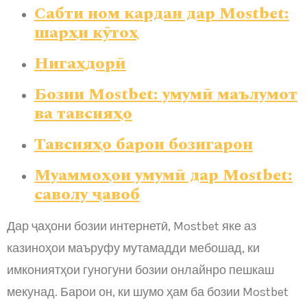
Сабти ном кардан дар Mostbet:
шарҳи кӯтоҳ
Нигаҳдорӣ
Бозии Mostbet: умумӣ маълумот
ва тавсияҳо
Тавсияҳо барои бозигарон
Муаммоҳои умумӣ дар Mostbet:
саволу ҷавоб
Дар ҷаҳони бозии интернетӣ, Mostbet яке аз
казиноҳои маъруфу мутамадди мебошад, ки
имкониятҳои гуногуни бозии онлайнро пешкаш
мекунад. Барои он, ки шумо ҳам ба бозии Mostbet