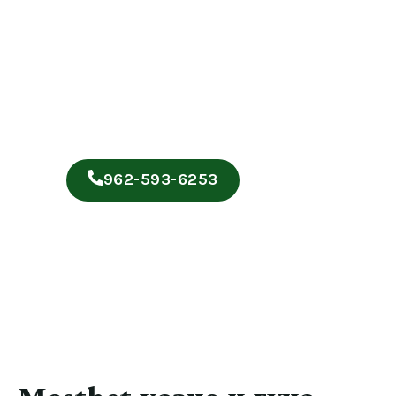
962-593-6253