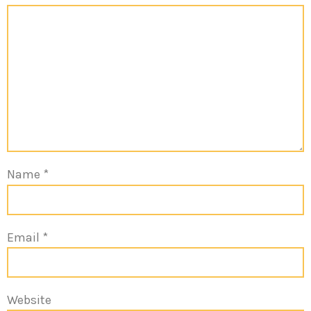
Name
*
Email
*
Website