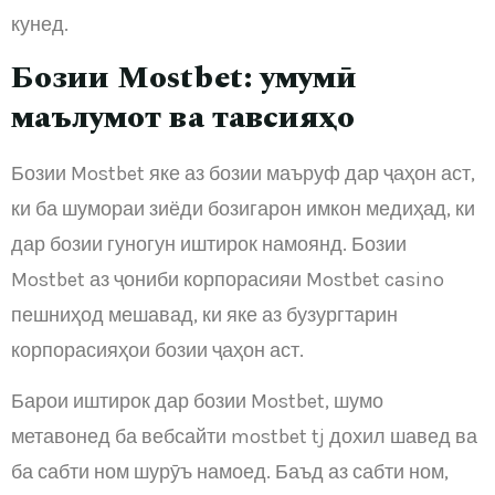
кунед.
Бозии Mostbet: умумӣ
маълумот ва тавсияҳо
Бозии Mostbet яке аз бозии маъруф дар ҷаҳон аст,
ки ба шумораи зиёди бозигарон имкон медиҳад, ки
дар бозии гуногун иштирок намоянд. Бозии
Mostbet аз ҷониби корпорасияи Mostbet casino
пешниҳод мешавад, ки яке аз бузургтарин
корпорасияҳои бозии ҷаҳон аст.
Барои иштирок дар бозии Mostbet, шумо
метавонед ба вебсайти mostbet tj дохил шавед ва
ба сабти ном шурӯъ намоед. Баъд аз сабти ном,