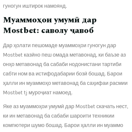
гуногун иштирок намоянд.
Муаммоҳои умумӣ дар
Mostbet: саволу ҷавоб
Дар ҳолати пешомаде муаммоҳои гуногун дар
Mostbet казӣно пеш омада метавонад, ки баъзе аз
онҳо метавонад ба сабаби нодонистани тартиби
сабти ном ва истифодабарии бозӣ бошад. Барои
ҳалли ин муаммоҳо метавонад ба саҳифаи расмии
Mostbet tj муроҷиат намоед.
Яке аз муаммоҳои умумӣ дар Mostbet скачать нест,
ки ин метавонад ба сабаби шароити техникии
компютери шумо бошад. Барои ҳалли ин муаммо