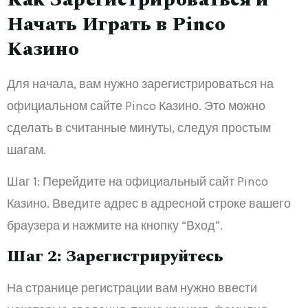
Начать Играть в Pinco
Казино
Для начала, вам нужно зарегистрироваться на
официальном сайте Pinco Казино. Это можно
сделать в считанные минуты, следуя простым
шагам.
Шаг 1: Перейдите на официальный сайт Pinco
Казино. Введите адрес в адресной строке вашего
браузера и нажмите на кнопку “Вход”.
Шаг 2: Зарегистрируйтесь
На странице регистрации вам нужно ввести