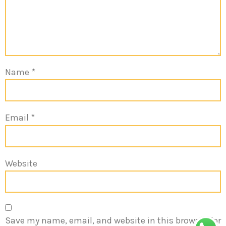
Name
*
Email
*
Website
Save my name, email, and website in this browser for