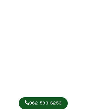
962-593-6253