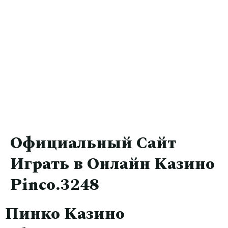
Официальный Сайт
Играть в Онлайн Казино
Pinco.3248
Пинко Казино