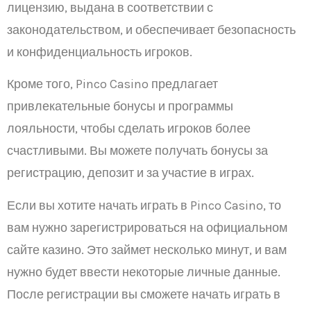
лицензию, выдана в соответствии с
законодательством, и обеспечивает безопасность
и конфиденциальность игроков.
Кроме того, Pinco Casino предлагает
привлекательные бонусы и программы
лояльности, чтобы сделать игроков более
счастливыми. Вы можете получать бонусы за
регистрацию, депозит и за участие в играх.
Если вы хотите начать играть в Pinco Casino, то
вам нужно зарегистрироваться на официальном
сайте казино. Это займет несколько минут, и вам
нужно будет ввести некоторые личные данные.
После регистрации вы сможете начать играть в