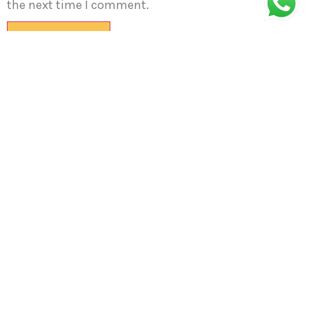
the next time I comment.