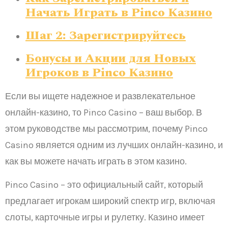
Начать Играть в Pinco Казино
Шаг 2: Зарегистрируйтесь
Бонусы и Акции для Новых
Игроков в Pinco Казино
Если вы ищете надежное и развлекательное
онлайн-казино, то Pinco Casino – ваш выбор. В
этом руководстве мы рассмотрим, почему Pinco
Casino является одним из лучших онлайн-казино, и
как вы можете начать играть в этом казино.
Pinco Casino – это официальный сайт, который
предлагает игрокам широкий спектр игр, включая
слоты, карточные игры и рулетку. Казино имеет