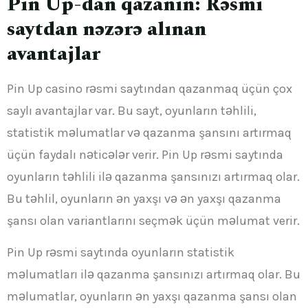
Pin Up-dan qazanın: Rəsmi
saytdan nəzərə alınan
avantajlar
Pin Up casino rəsmi saytından qazanmaq üçün çox
saylı avantajlar var. Bu sayt, oyunların təhlili,
statistik məlumatlar və qazanma şansını artırmaq
üçün faydalı nəticələr verir. Pin Up rəsmi saytında
oyunların təhlili ilə qazanma şansınızı artırmaq olar.
Bu təhlil, oyunların ən yaxşı və ən yaxşı qazanma
şansı olan variantlarını seçmək üçün məlumat verir.
Pin Up rəsmi saytında oyunların statistik
məlumatları ilə qazanma şansınızı artırmaq olar. Bu
məlumatlar, oyunların ən yaxşı qazanma şansı olan