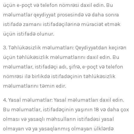
üçün e-poçt və telefon nömrəsi daxil edin. Bu
məlumatlar qeydiyyat prosesində və daha sonra
istifadə zamanı istifadəçilərinə müraciət etmək
üçün istifadə olunur.
3. Təhlükəsizlik məlumatları: Qeydiyyatdan keçirən
üçün təhlükəsizlik məlumatlarını daxil edin. Bu
məlumatlar, istifadəçi adı, şifrə, e-poçt və telefon
nömrəsi ilə birlikdə istifadəçinin təhlükəsizlik
məlumatlarını təmin edir.
4. Yasal məlumatlar: Yasal məlumatları daxil edin.
Bu məlumatlar, istifadəçinin yaşının 18 və daha çox
olması və yasaqlı məhsulların istifadəsi yasal
olmayan və ya yasaqlanmış olmayan ülklərdə