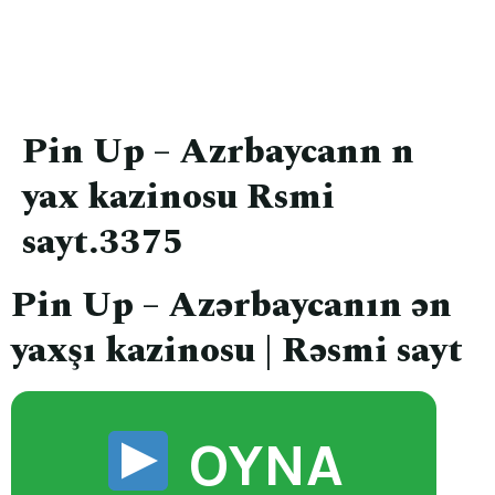
Pin Up – Azrbaycann n
yax kazinosu Rsmi
sayt.3375
Pin Up – Azərbaycanın ən
yaxşı kazinosu | Rəsmi sayt
OYNA