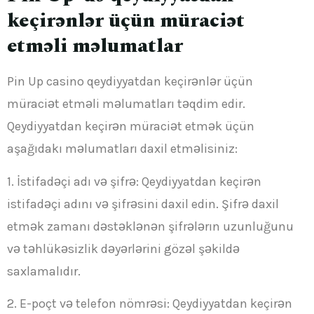
keçirənlər üçün müraciət
etməli məlumatlar
Pin Up casino qeydiyyatdan keçirənlər üçün
müraciət etməli məlumatları təqdim edir.
Qeydiyyatdan keçirən müraciət etmək üçün
aşağıdakı məlumatları daxil etməlisiniz:
1. İstifadəçi adı və şifrə: Qeydiyyatdan keçirən
istifadəçi adını və şifrəsini daxil edin. Şifrə daxil
etmək zamanı dəstəklənən şifrələrın uzunluğunu
və təhlükəsizlik dəyərlərini gözəl şəkildə
saxlamalıdır.
2. E-poçt və telefon nömrəsi: Qeydiyyatdan keçirən