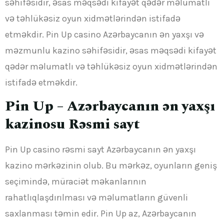
səhifəsidir, əsas məqsədi kifayət qədər məlumatlı
və təhlükəsiz oyun xidmətlərindən istifadə
etməkdir. Pin Up casino Azərbaycanın ən yaxşı və
məzmunlu kazino səhifəsidir, əsas məqsədi kifayət
qədər məlumatlı və təhlükəsiz oyun xidmətlərindən
istifadə etməkdir.
Pin Up – Azərbaycanın ən yaxşı
kazinosu Rəsmi sayt
Pin Up casino rəsmi sayt Azərbaycanın ən yaxşı
kazino mərkəzinin olub. Bu mərkəz, oyunların geniş
seçimində, müraciət məkanlarının
rahatlıqlaşdırılması və məlumatların güvenli
saxlanması təmin edir. Pin Up az, Azərbaycanın