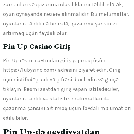
zamanları və qazanma olasılıklarını təhlil edərək,
oyun oynayanda nəzərə alınmalıdır. Bu məlumatlar,
oyunların təhlili ilə birlikdə, qazanma şansınızı
artırmaq üçün faydalı olur.
Pin Up Casino Giriş
Pin Up rəsmi saytından giriş yapmaq üçün
https://lubysinc.com/ adresini ziyarət edin. Giriş
üçün istifadəçi adı və şifrəni daxil edin və girişə
tıklayın. Rəsmi saytdan giriş yapan istifadəçilər,
oyunların təhlili və statistik məlumatları ilə
qazanma şansını artırmaq üçün faydalı məlumatları
edilə bilər.
Pin Up-də qeydiyyatdan