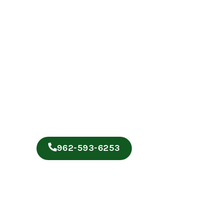
962-593-6253