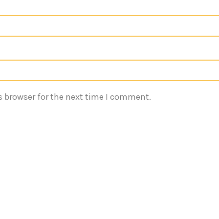
s browser for the next time I comment.
Quick Links
Reach 
Terms of Services
Emaa
540
Privacy Policy