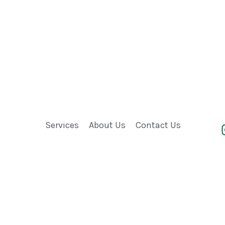
Services
About Us
Contact Us