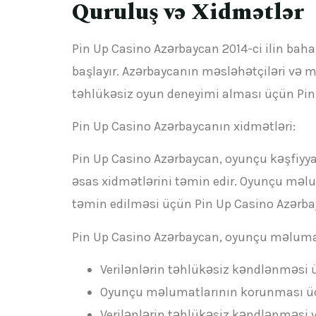
Quruluş və Xidmətlər
Pin Up Casino Azərbaycan 2014-ci ilin bahar
başlayır. Azərbaycanın məsləhətçiləri və m
təhlükəsiz oyun deneyimi alması üçün Pin U
Pin Up Casino Azərbaycanın xidmətləri:
Pin Up Casino Azərbaycan, oyunçu kəşfiy
əsas xidmətlərini təmin edir. Oyunçu məl
təmin edilməsi üçün Pin Up Casino Azərbay
Pin Up Casino Azərbaycan, oyunçu məluma
Verilənlərin təhlükəsiz kəndlənməsi ü
Oyunçu məlumatlarının korunması üçün
Verilənlərin təhlükəsiz kəndlənməsi 