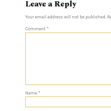
Leave a Reply
Your email address will not be published.
R
Comment
*
Name
*