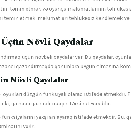
yatını təmin etmək və oyunçu məlumatlarının təhlükəs
tını təmin etmək, məlumatları təhlükəsiz kəndləmək v
Üçün Növli Qaydalar
dırmaq üçün növbəli qaydalar var. Bu qaydalar, oyunla
azancı qazandırmaqda qanunlara uyğun olmasına kömə
n Növli Qaydalar
 oyunları düzgün funksiyalı olaraq istifadə etməkdir. 
r ki, qazancı qazandırmaqda təminat yaradılır.
və funksiyalarını yaxşı anlayaraq istifadə etməkdir. Bu,
minatını verir.