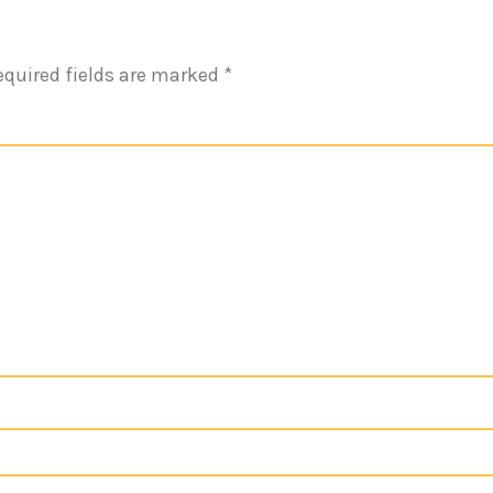
equired fields are marked
*