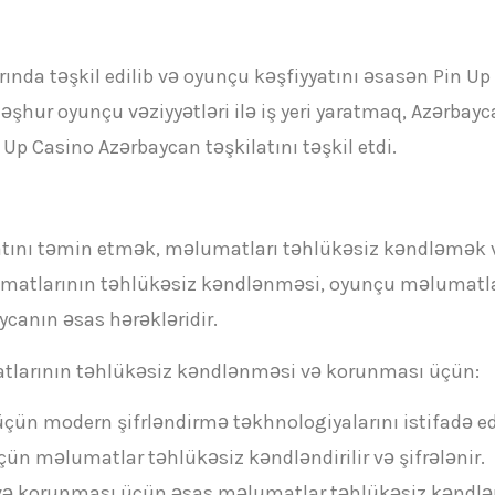
ında təşkil edilib və oyunçu kəşfiyyatını əsasən Pin Up 
əşhur oyunçu vəziyyətləri ilə iş yeri yaratmaq, Azərbay
p Casino Azərbaycan təşkilatını təşkil etdi.
yatını təmin etmək, məlumatları təhlükəsiz kəndləmə
umatlarının təhlükəsiz kəndlənməsi, oyunçu məlumatla
canın əsas hərəkləridir.
tlarının təhlükəsiz kəndlənməsi və korunması üçün:
çün modern şifrləndirmə təkhnologiyalarını istifadə ed
 məlumatlar təhlükəsiz kəndləndirilir və şifrələnir.
və korunması üçün əsas məlumatlar təhlükəsiz kəndlənd