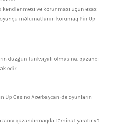
iz kəndlənməsi və korunması üçün əsas
ə oyunçu məlumatlarını korumaq Pin Up
rın düzgün funksiyalı olmasına, qazancı
k edir.
Pin Up Casino Azərbaycan-da oyunların
 qazancı qazandırmaqda təminat yaratır və