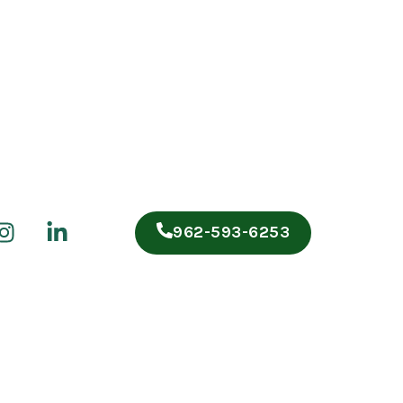
962-593-6253