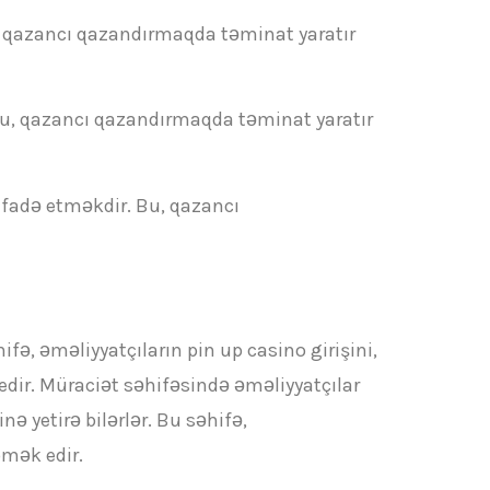
u, qazancı qazandırmaqda təminat yaratır
 Bu, qazancı qazandırmaqda təminat yaratır
ifadə etməkdir. Bu, qazancı
ə, əməliyyatçıların pin up casino girişini,
ir. Müraciət səhifəsində əməliyyatçılar
ə yetirə bilərlər. Bu səhifə,
ömək edir.