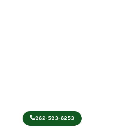
962-593-6253