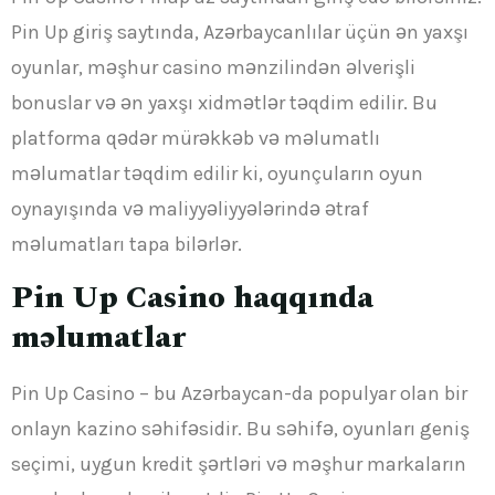
Pin Up giriş saytında, Azərbaycanlılar üçün ən yaxşı
oyunlar, məşhur casino mənzilindən əlverişli
bonuslar və ən yaxşı xidmətlər təqdim edilir. Bu
platforma qədər mürəkkəb və məlumatlı
məlumatlar təqdim edilir ki, oyunçuların oyun
oynayışında və maliyyəliyyələrində ətraf
məlumatları tapa bilərlər.
Pin Up Casino haqqında
məlumatlar
Pin Up Casino – bu Azərbaycan-da populyar olan bir
onlayn kazino səhifəsidir. Bu səhifə, oyunları geniş
seçimi, uygun kredit şərtləri və məşhur markaların