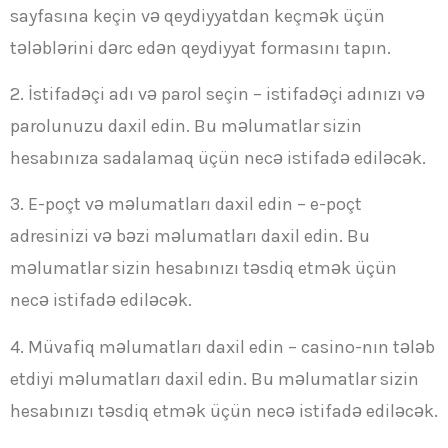
sayfasına keçin və qeydiyyatdan keçmək üçün
tələblərini dərc edən qeydiyyat formasını tapın.
2. İstifadəçi adı və parol seçin – istifadəçi adınızı və
parolunuzu daxil edin. Bu məlumatlar sizin
hesabınıza sadalamaq üçün necə istifadə ediləcək.
3. E-poçt və məlumatları daxil edin – e-poçt
adresinizi və bəzi məlumatları daxil edin. Bu
məlumatlar sizin hesabınızı təsdiq etmək üçün
necə istifadə ediləcək.
4. Müvafiq məlumatları daxil edin – casino-nın tələb
etdiyi məlumatları daxil edin. Bu məlumatlar sizin
hesabınızı təsdiq etmək üçün necə istifadə ediləcək.