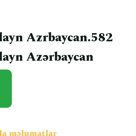
layn Azrbaycan.582
layn Azərbaycan
da məlumatlar