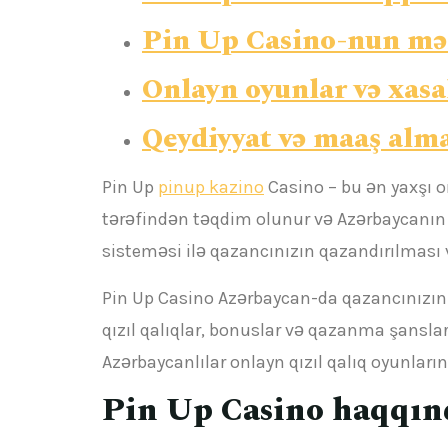
Pin Up Casino-nun mə
Onlayn oyunlar və xasa
Qeydiyyat və maaş alm
Pin Up
pinup kazino
Casino – bu ən yaxşı o
tərəfindən təqdim olunur və Azərbaycanın q
sisteməsi ilə qazancınızın qazandırılması 
Pin Up Casino Azərbaycan-da qazancınızın 
qızıl qalıqlar, bonuslar və qazanma şansla
Azərbaycanlılar onlayn qızıl qalıq oyunları
Pin Up Casino haqqın