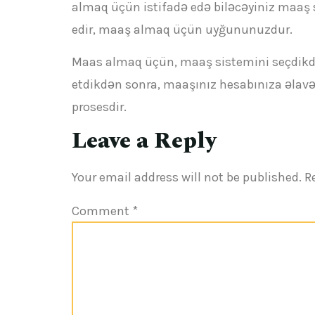
almaq üçün istifadə edə biləcəyiniz maaş
edir, maaş almaq üçün uyğununuzdur.
Maas almaq üçün, maaş sistemini seçdikdən
etdikdən sonra, maaşınız hesabınıza əlavə
prosesdir.
Leave a Reply
Your email address will not be published.
R
Comment
*