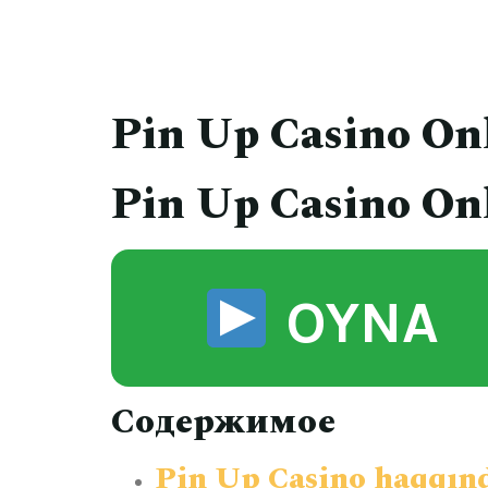
Pin Up Casino On
Pin Up Casino On
OYNA
Содержимое
Pin Up Casino haqqın