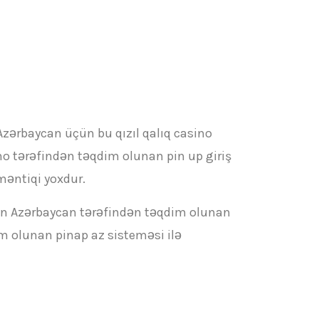
 Azərbaycan üçün bu qızıl qalıq casino
no tərəfindən təqdim olunan pin up giriş
məntiqi yoxdur.
ayn Azərbaycan tərəfindən təqdim olunan
im olunan pinap az sisteməsi ilə