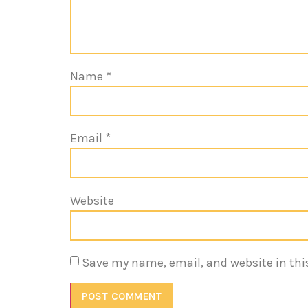
Name
*
Email
*
Website
Save my name, email, and website in thi