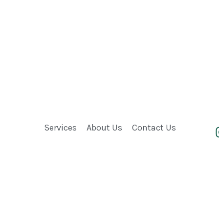
Services
About Us
Contact Us