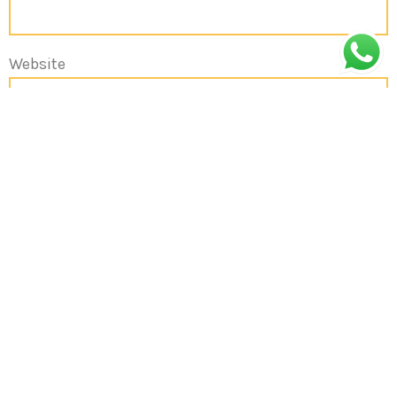
Website
Save my name, email, and website in this browser for
the next time I comment.