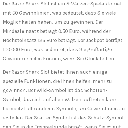
Der Razor Shark Slot ist ein 5-Walzen-Spielautomat
mit 50 Gewinnlinien, was bedeutet, dass Sie viele
Möglichkeiten haben, um zu gewinnen. Der
Mindesteinsatz beträgt 0,50 Euro, während der
Höchsteinsatz 125 Euro beträgt. Der Jackpot beträgt
100.000 Euro, was bedeutet, dass Sie großartige
Gewinne erzielen können, wenn Sie Glück haben.
Der Razor Shark Slot bietet Ihnen auch einige
spezielle Funktionen, die Ihnen helfen, mehr zu
gewinnen. Der Wild-Symbol ist das Schatten-
Symbol, das sich auf allen Walzen auftreten kann.
Es ersetzt alle anderen Symbole, um Gewinnlinien zu
erstellen. Der Scatter-Symbol ist das Schatz-Symbol,
das Sie in die Freispielrunde bringt, wenn Sie es auf