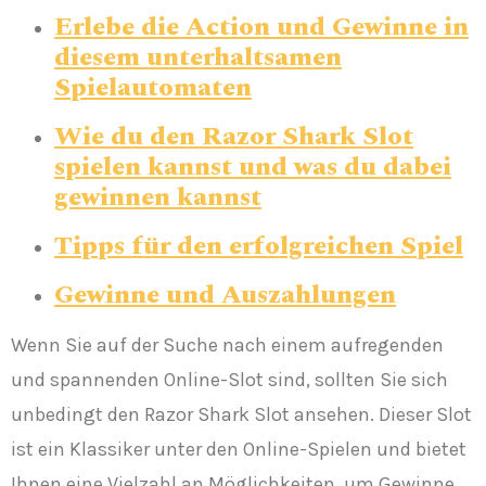
Erlebe die Action und Gewinne in
diesem unterhaltsamen
Spielautomaten
Wie du den Razor Shark Slot
spielen kannst und was du dabei
gewinnen kannst
Tipps für den erfolgreichen Spiel
Gewinne und Auszahlungen
Wenn Sie auf der Suche nach einem aufregenden
und spannenden Online-Slot sind, sollten Sie sich
unbedingt den Razor Shark Slot ansehen. Dieser Slot
ist ein Klassiker unter den Online-Spielen und bietet
Ihnen eine Vielzahl an Möglichkeiten, um Gewinne