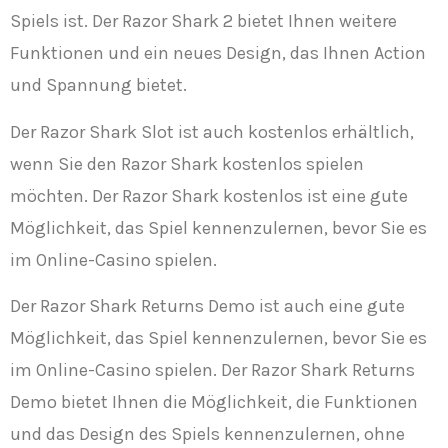
Spiels ist. Der Razor Shark 2 bietet Ihnen weitere
Funktionen und ein neues Design, das Ihnen Action
und Spannung bietet.
Der Razor Shark Slot ist auch kostenlos erhältlich,
wenn Sie den Razor Shark kostenlos spielen
möchten. Der Razor Shark kostenlos ist eine gute
Möglichkeit, das Spiel kennenzulernen, bevor Sie es
im Online-Casino spielen.
Der Razor Shark Returns Demo ist auch eine gute
Möglichkeit, das Spiel kennenzulernen, bevor Sie es
im Online-Casino spielen. Der Razor Shark Returns
Demo bietet Ihnen die Möglichkeit, die Funktionen
und das Design des Spiels kennenzulernen, ohne