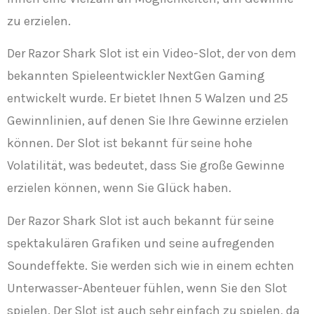
zu erzielen.
Der Razor Shark Slot ist ein Video-Slot, der von dem
bekannten Spieleentwickler NextGen Gaming
entwickelt wurde. Er bietet Ihnen 5 Walzen und 25
Gewinnlinien, auf denen Sie Ihre Gewinne erzielen
können. Der Slot ist bekannt für seine hohe
Volatilität, was bedeutet, dass Sie große Gewinne
erzielen können, wenn Sie Glück haben.
Der Razor Shark Slot ist auch bekannt für seine
spektakulären Grafiken und seine aufregenden
Soundeffekte. Sie werden sich wie in einem echten
Unterwasser-Abenteuer fühlen, wenn Sie den Slot
spielen. Der Slot ist auch sehr einfach zu spielen, da