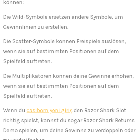
können:
Die Wild-Symbole ersetzen andere Symbole, um
Gewinnlinien zu erstellen.
Die Scatter-Symbole können Freispiele auslösen,
wenn sie auf bestimmten Positionen auf dem
Spielfeld auftreten.
Die Multiplikatoren können deine Gewinne erhöhen,
wenn sie auf bestimmten Positionen auf dem
Spielfeld auftreten.
Wenn du
casibom yeni giriş
den Razor Shark Slot
richtig spielst, kannst du sogar Razor Shark Returns
Demo spielen, um deine Gewinne zu verdoppeln oder