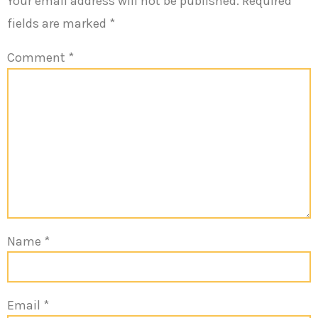
Your email address will not be published.
Required
fields are marked
*
Comment
*
Name
*
Email
*