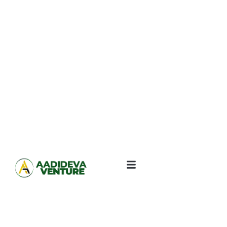
Contact Us