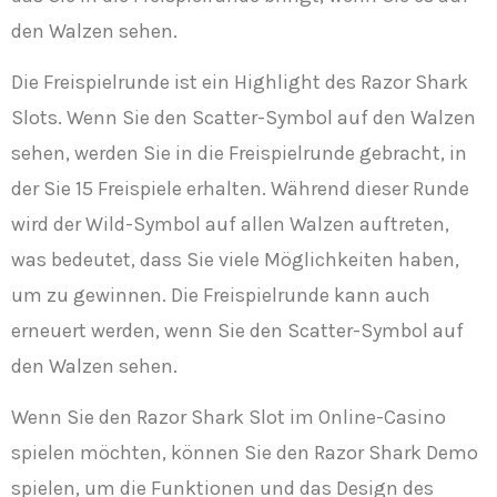
den Walzen sehen.
Die Freispielrunde ist ein Highlight des Razor Shark
Slots. Wenn Sie den Scatter-Symbol auf den Walzen
sehen, werden Sie in die Freispielrunde gebracht, in
der Sie 15 Freispiele erhalten. Während dieser Runde
wird der Wild-Symbol auf allen Walzen auftreten,
was bedeutet, dass Sie viele Möglichkeiten haben,
um zu gewinnen. Die Freispielrunde kann auch
erneuert werden, wenn Sie den Scatter-Symbol auf
den Walzen sehen.
Wenn Sie den Razor Shark Slot im Online-Casino
spielen möchten, können Sie den Razor Shark Demo
spielen, um die Funktionen und das Design des