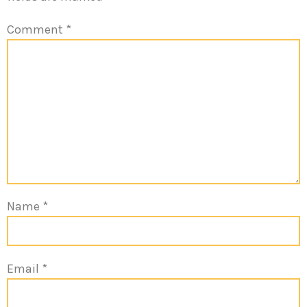
Comment
*
Name
*
Email
*