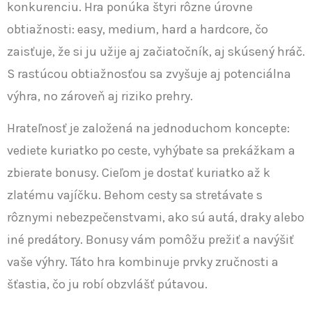
konkurenciu. Hra ponúka štyri rôzne úrovne
obtiažnosti: easy, medium, hard a hardcore, čo
zaisťuje, že si ju užije aj začiatočník, aj skúsený hráč.
S rastúcou obtiažnosťou sa zvyšuje aj potenciálna
výhra, no zároveň aj riziko prehry.
Hrateľnosť je založená na jednoduchom koncepte:
vediete kuriatko po ceste, vyhýbate sa prekážkam a
zbierate bonusy. Cieľom je dostať kuriatko až k
zlatému vajíčku. Behom cesty sa stretávate s
rôznymi nebezpečenstvami, ako sú autá, draky alebo
iné predátory. Bonusy vám pomôžu prežiť a navýšiť
vaše výhry. Táto hra kombinuje prvky zručnosti a
šťastia, čo ju robí obzvlášť pútavou.