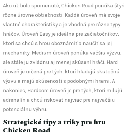
Ako už bolo spomenuté, Chicken Road ponúka štyri
rôzne úrovne obtiažnosti. Každá úroveň má svoje
vlastné charakteristiky a je vhodná pre rôzne typy
hráčov. Úroveň Easy je ideálna pre začiatočníkov,
ktorí sa chcú s hrou oboznámiť a naučiť sa jej
mechaniky. Medium úroveň ponúka väčšiu výzvu,
ale stále ju zvládnu aj menej skúsení hráči. Hard
úroveň je určená pre tých, ktorí hľadajú skutočnú
výzvu a majú skúsenosti s podobnými hrami. A
nakoniec, Hardcore úroveň je pre tých, ktorí milujú
adrenalín a chcú riskovať najviac pre najväčšiu
potenciálnu výhru.
Strategické tipy a triky pre hru
Chicken Road