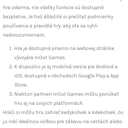
hra zdarma, nie všetky funkcie sú dostupné
bezplatne. Je tiež dôležité si prečítať podmienky
používania a pravidlá hry, aby ste sa vyhli
nedorozumeniam.
Hra je dostupná priamo na webovej stránke
vývojára InOut Games.
K dispozícii je aj mobilná verzia pre Android a
iOS, dostupná v obchodoch Google Play a App
Store.
Niektorí partneri InOut Games môžu ponúkať
hru aj na svojich platformách.
Hráči si môžu hru zahrať kedykoľvek a kdekoľvek, čo
ju robí ideálnou voľbou pre zábavu na cestách alebo