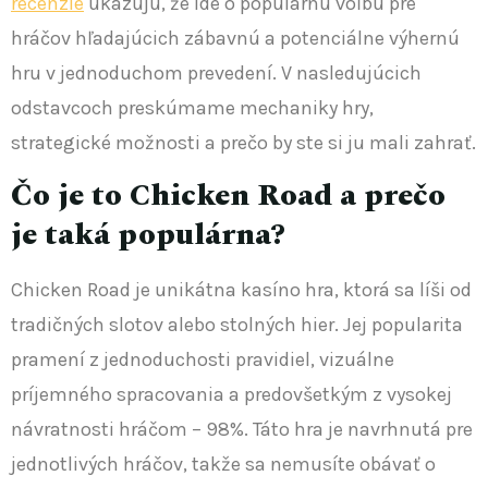
recenzie
ukazujú, že ide o populárnu voľbu pre
hráčov hľadajúcich zábavnú a potenciálne výhernú
hru v jednoduchom prevedení. V nasledujúcich
odstavcoch preskúmame mechaniky hry,
strategické možnosti a prečo by ste si ju mali zahrať.
Čo je to Chicken Road a prečo
je taká populárna?
Chicken Road je unikátna kasíno hra, ktorá sa líši od
tradičných slotov alebo stolných hier. Jej popularita
pramení z jednoduchosti pravidiel, vizuálne
príjemného spracovania a predovšetkým z vysokej
návratnosti hráčom – 98%. Táto hra je navrhnutá pre
jednotlivých hráčov, takže sa nemusíte obávať o