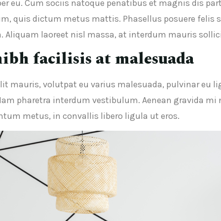
er eu. Cum sociis natoque penatibus et magnis dis par
dum, quis dictum metus mattis. Phasellus posuere felis 
a. Aliquam laoreet nisl massa, at interdum mauris sollici
nibh facilisis at malesuada
it mauris, volutpat eu varius malesuada, pulvinar eu lig
Nam pharetra interdum vestibulum. Aenean gravida mi no
um metus, in convallis libero ligula ut eros.