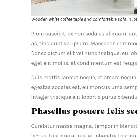
Wooden white coffee table and comfortable sofa in l
Proin suscipit, ex non sodales aliquam, an
ac, tincidunt vel ipsum. Maecenas commodo
Donec dictum elit vel nunc tristique, eu lob
eget elit mollis, at condimentum est feugi
Duis mattis laoreet neque, et ornare neque
egestas sodales est, eu rhoncus urna semp
Integer tristique elit lobortis purus bibe
Phasellus posuere felis se
Curabitur massa magna, tempor in blandit id
lectus, tristique at nisl at, pharetra tristiq