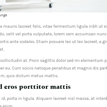
ounge
te mauris laoreet felis, vitae fermentum ligula nibh ut
, velit vel porta vulputate, lorem sem accumsan nunc, n
ortis ante sodales. Etiam posuere leo ut leo laoreet, a gr
at.
 sollicitudin at. Proin sagittis dolor sed mi elementum 
er eu. Cum sociis natoque penatibus et magnis dis par
ndum, quis dictum metus mattis.
d eros porttitor mattis
, porta in ligula. Aliquam laoreet nisl massa, at inter
ue enim.