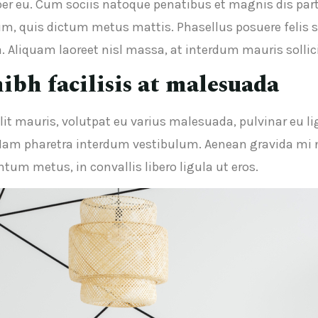
er eu. Cum sociis natoque penatibus et magnis dis par
dum, quis dictum metus mattis. Phasellus posuere felis 
a. Aliquam laoreet nisl massa, at interdum mauris sollici
nibh facilisis at malesuada
it mauris, volutpat eu varius malesuada, pulvinar eu lig
Nam pharetra interdum vestibulum. Aenean gravida mi no
um metus, in convallis libero ligula ut eros.