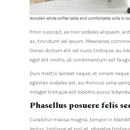
Wooden white coffee table and comfortable sofa in l
Proin suscipit, ex non sodales aliquam, an
ac, tincidunt vel ipsum. Maecenas commodo
Donec dictum elit vel nunc tristique, eu lob
eget elit mollis, at condimentum est feugi
Duis mattis laoreet neque, et ornare neque
egestas sodales est, eu rhoncus urna semp
Integer tristique elit lobortis purus bibe
Phasellus posuere felis se
Curabitur massa magna, tempor in blandit id
lectus, tristique at nisl at, pharetra tristiq