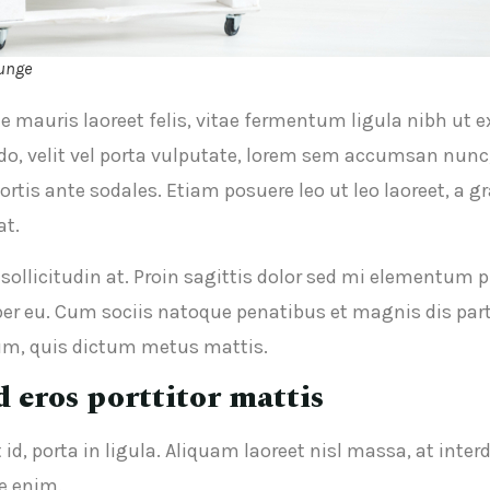
ounge
te mauris laoreet felis, vitae fermentum ligula nibh ut
, velit vel porta vulputate, lorem sem accumsan nunc, n
ortis ante sodales. Etiam posuere leo ut leo laoreet, a gr
at.
 sollicitudin at. Proin sagittis dolor sed mi elementum 
er eu. Cum sociis natoque penatibus et magnis dis par
ndum, quis dictum metus mattis.
d eros porttitor mattis
, porta in ligula. Aliquam laoreet nisl massa, at inter
ue enim.