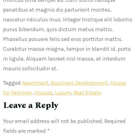
rhoncus urna semper eu. Cum sociis natoque
penatibus et magnis dis parturient montes,
nascetur ridiculus mus. Integer tristique elit lobortis
purus bibendum, quis dictum metus mattis.
Phasellus posuere felis sed eros porttitor mattis.
Curabitur massa magna, tempor in blandit id, porta
in ligula. Aliquam laoreet nisl massa, at interdum
mauris sollicitudin et.
Tagged
Apartment
,
Business Development
,
House
for families
,
Houzez
,
Luxury
,
Real Estate
Leave a Reply
Your email address will not be published.
Required
fields are marked
*